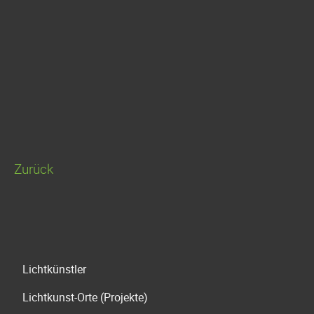
Zurück
Navigation
Lichtkünstler
überspringen
Lichtkunst-Orte (Projekte)